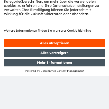
ams-OSRAM AG
Tobelbader Straße 30
8141 Premstaetten
Austria
Phone:
+43 3136 500-0
Über ams OSRAM
Newsroom
Investor Relations
Nachhaltigkeit
Standorte & Distribution
Karriere
Barrierefreiheit
Support