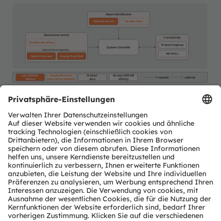
Object identification
Spectral sensor
Machine vision
Mechanical control
Connectivity
Position encoding
Protocol engines
System Controller
Optical force detection
RF PHYs
Optical front end
Analog Front End
ams OSRAM
Detailed function
Product
No ams OSRAM
required
optional
offering
description available
area
offering
Newsletter-Anmeldung
Abonnieren