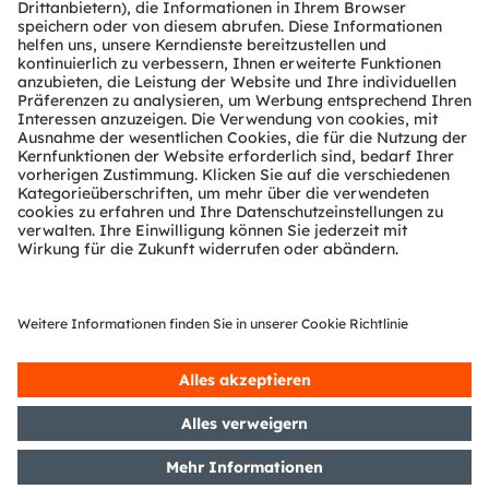
ams-OSRAM AG
Tobelbader Straße 30
8141 Premstaetten
Austria
Phone:
+43 3136 500-0
Über ams OSRAM
Newsroom
Investor Relations
Nachhaltigkeit
Standorte & Distribution
Karriere
Barrierefreiheit
Support