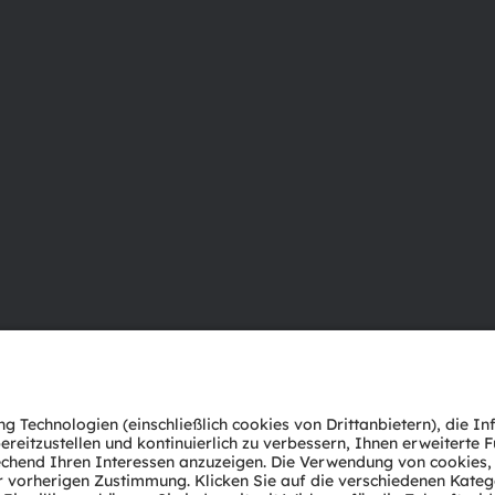
Über ams OSRAM
Support
Newsroom
Produkt Sele
Investor Relations
Download Ce
Nachhaltigkeit
Tools
Standorte & Distribution
Kundenanfr
Karriere
Technischer 
Barrierefreiheit
Partner Net
Whistleblowi