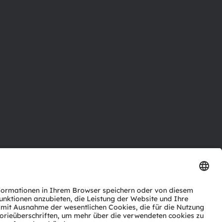
ktor
nter
agen
Support
zwerk
ng