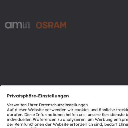
ams-OSRAM AG
Tobelbader Straße 30
8141 Premstaetten
Austria
Phone:
+43 3136 500-0