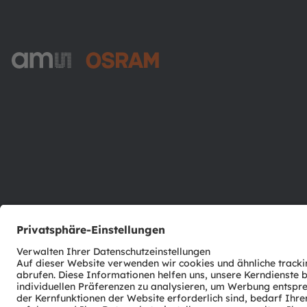
ams-OSRAM AG
Tobelbader Straße 30
8141 Premstaetten
Austria
Phone:
+43 3136 500-0