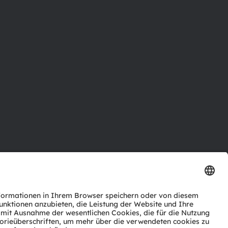
ktor
nter
agen
Support
zwerk
ng