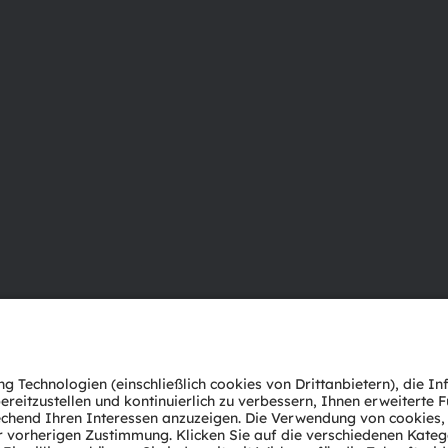
Über ams OSRAM
Support
Newsroom
Produkt Sele
Investor Relations
Download Ce
Nachhaltigkeit
Tools
Standorte & Distribution
Kundenanfr
Karriere
Technischer 
Barrierefreiheit
Partner Net
Whistleblowi