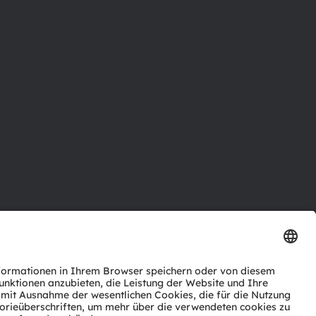
ktor
nter
agen
Support
zwerk
ng