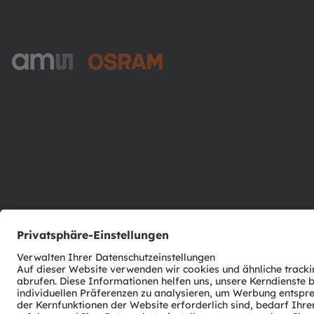
ams-OSRAM AG
Tobelbader Straße 30
8141 Premstaetten
Austria
Phone:
+43 3136 500-0