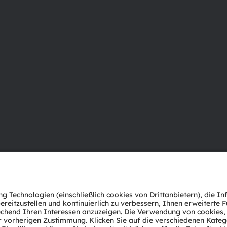
Über ams OSRAM
Support
Newsroom
Produkt Sele
Investor Relations
Download Ce
Nachhaltigkeit
Tools
Standorte & Distribution
Kundenanfr
Karriere
Technischer 
Barrierefreiheit
Partner Net
Whistleblowi