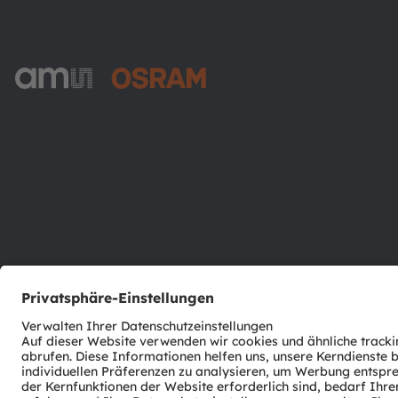
ams-OSRAM AG
Tobelbader Straße 30
8141 Premstaetten
Austria
Phone:
+43 3136 500-0