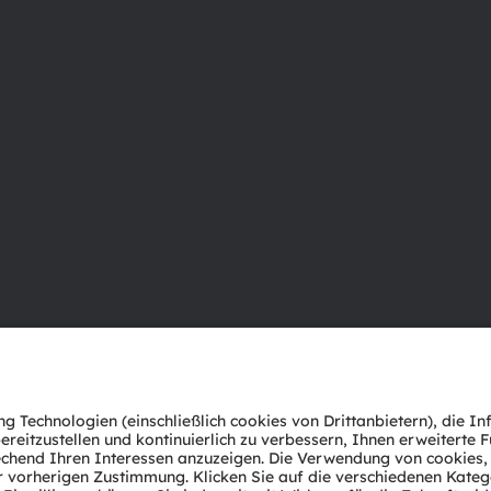
Über ams OSRAM
Support
Newsroom
Produkt Sele
Investor Relations
Download Ce
Nachhaltigkeit
Tools
Standorte & Distribution
Kundenanfr
Karriere
Technischer 
Barrierefreiheit
Partner Net
Whistleblowi