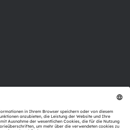
ktor
nter
agen
Support
zwerk
ng