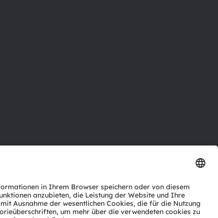
ktor
nter
agen
Support
zwerk
ng