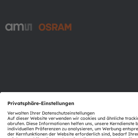
ams-OSRAM AG
Tobelbader Straße 30
8141 Premstaetten
Austria
Phone:
+43 3136 500-0