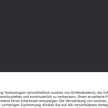
Über ams OSRAM
Support
Newsroom
Produkt Sele
Investor Relations
Download Ce
Nachhaltigkeit
Tools
Standorte & Distribution
Kundenanfr
Karriere
Technischer 
Barrierefreiheit
Partner Net
Whistleblowi