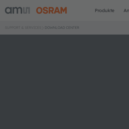
Produkte
A
SUPPORT & SERVICES
DOWNLOAD CENTER