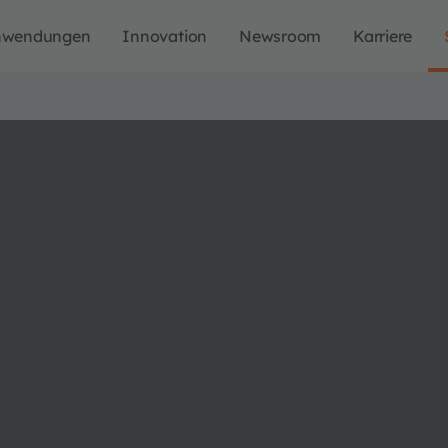
nwendungen
Innovation
Newsroom
Karriere