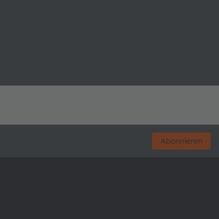
Abonnieren