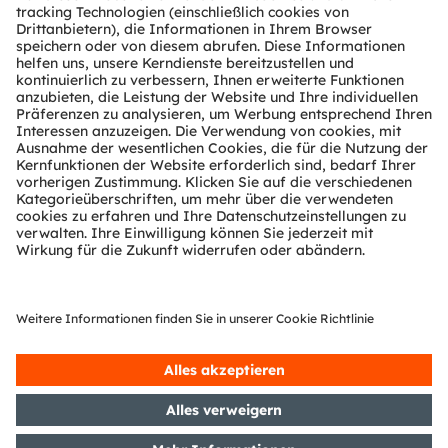
Über ams OSRAM
Newsroom
Investor Relations
Nachhaltigkeit
Standorte & Distribution
Karriere
Barrierefreiheit
Support
Produkt Selektor
Download Center
Tools
Kundenanfragen
Technischer Support