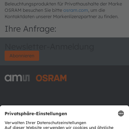
Beleuchtungsprodukten für Privathaushalte der Marke
OSRAM besuchen Sie bitte
osram.com
, um die
Kontaktdaten unserer Markenlizenzpartner zu finden.
Ihre Anfrage:
Newsletter-Anmeldung
Abonnieren
ams-OSRAM AG
Tobelbader Straße 30
8141 Premstaetten
Austria
Phone:
+43 3136 500-0