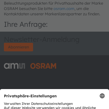
Beleuchtungsprodukten für Privathaushalte der Marke
OSRAM besuchen Sie bitte
osram.com
, um die
Kontaktdaten unserer Markenlizenzpartner zu finden.
Ihre Anfrage:
Newsletter-Anmeldung
Abonnieren
ams-OSRAM AG
Tobelbader Straße 30
8141 Premstaetten
Austria
Phone:
+43 3136 500-0