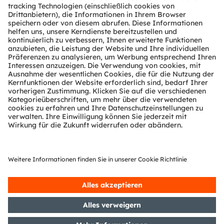
Über ams OSRAM
Newsroom
Investor Relations
Nachhaltigkeit
Standorte & Distribution
Karriere
Barrierefreiheit
Support
Produkt Selektor
Download Center
Tools
Kundenanfragen
Technischer Support