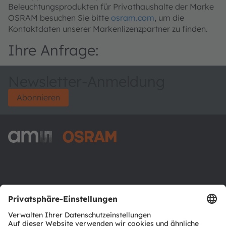
Beleuchtungsprodukten für Privathaushalte der Marke
OSRAM besuchen Sie bitte
osram.com
, um die
Kontaktdaten unserer Markenlizenzpartner zu finden.
Ihre Anfrage:
Newsletter-Anmeldung
Abonnieren
ams-OSRAM AG
Tobelbader Straße 30
8141 Premstaetten
Austria
Phone:
+43 3136 500-0