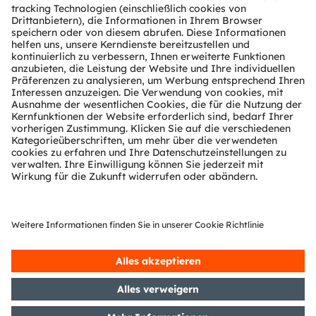
Über ams OSRAM
Newsroom
Investor Relations
Nachhaltigkeit
Standorte & Distribution
Karriere
Barrierefreiheit
Support
Produkt Selektor
Download Center
Tools
Kundenanfragen
Technischer Support