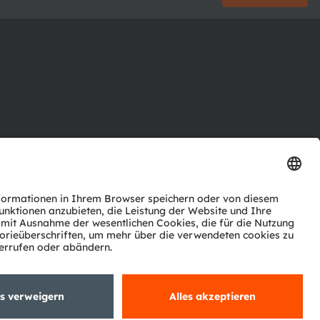
ktor
nter
agen
Support
zwerk
ng