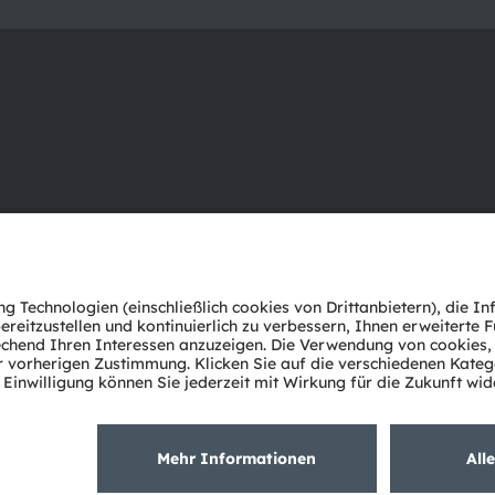
Über ams OSRAM
Support
Newsroom
Produkt Sele
Investor Relations
Download Ce
Nachhaltigkeit
Tools
Standorte & Distribution
Kundenanfr
Karriere
Technischer 
Barrierefreiheit
Partner Net
Whistleblowi