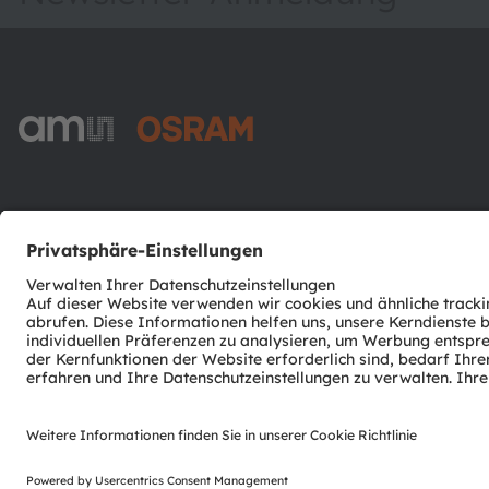
ams-OSRAM AG
Tobelbader Straße 30
8141 Premstaetten
Austria
Phone:
+43 3136 500-0