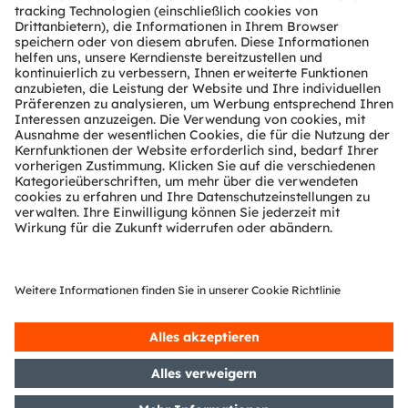
Über ams OSRAM
Newsroom
Investor Relations
Nachhaltigkeit
Standorte & Distribution
Karriere
Barrierefreiheit
Support
Produkt Selektor
Download Center
Tools
Kundenanfragen
Technischer Support