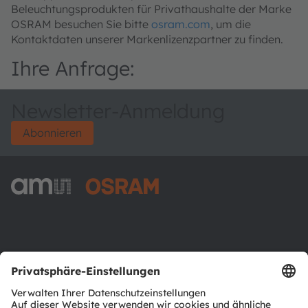
Beleuchtungsprodukten für Privathaushalte der Marke
OSRAM besuchen Sie bitte
osram.com
, um die
Kontaktdaten unserer Markenlizenzpartner zu finden.
Ihre Anfrage:
Newsletter-Anmeldung
Abonnieren
ams-OSRAM AG
Tobelbader Straße 30
8141 Premstaetten
Austria
Phone:
+43 3136 500-0