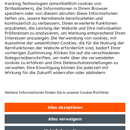
Über ams OSRAM
Newsroom
Investor Relations
Nachhaltigkeit
Standorte & Distribution
Karriere
Barrierefreiheit
Support
Produkt Selektor
Download Center
Tools
Kundenanfragen
Technischer Support