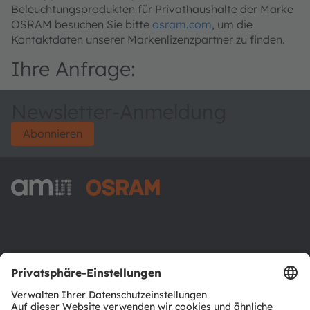
Beleuchtungsprodukten für Privathaushalte der Marke
OSRAM besuchen Sie bitte
osram.com
, um die
Kontaktdaten unserer Markenlizenzpartner zu finden.
Ihre Anfrage:
Newsletter-Anmeldung
Abonnieren
ams-OSRAM AG
Tobelbader Straße 30
8141 Premstaetten
Austria
Phone:
+43 3136 500-0