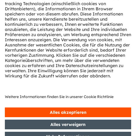
Über ams OSRAM
Newsroom
Investor Relations
Nachhaltigkeit
Standorte & Distribution
Karriere
Barrierefreiheit
Support
Produkt Selektor
Download Center
Tools
Kundenanfragen
Technischer Support