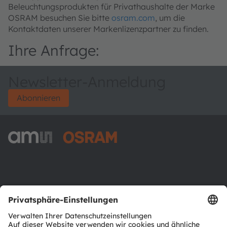
Beleuchtungsprodukten für Privathaushalte der Marke
OSRAM besuchen Sie bitte
osram.com
, um die
Kontaktdaten unserer Markenlizenzpartner zu finden.
Ihre Anfrage:
Newsletter-Anmeldung
Abonnieren
ams-OSRAM AG
Tobelbader Straße 30
8141 Premstaetten
Austria
Phone:
+43 3136 500-0