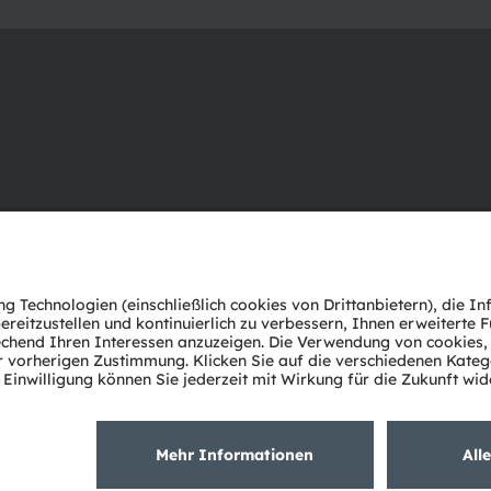
Über ams OSRAM
Support
Newsroom
Produkt Sele
Investor Relations
Download Ce
Nachhaltigkeit
Tools
Standorte & Distribution
Kundenanfr
Karriere
Technischer 
Barrierefreiheit
Partner Net
Whistleblowi