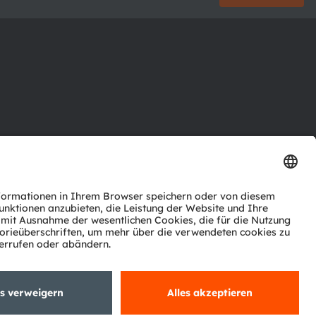
ktor
nter
agen
Support
zwerk
ng