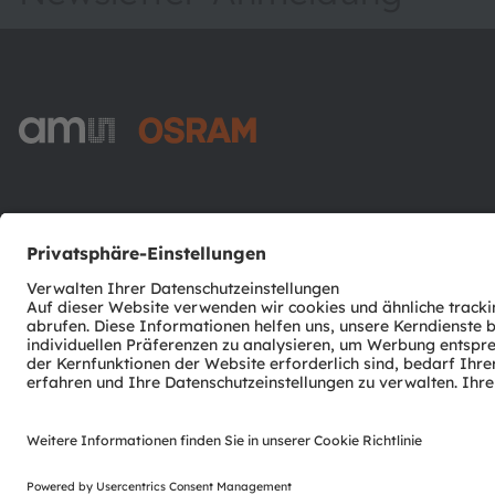
ams-OSRAM AG
Tobelbader Straße 30
8141 Premstaetten
Austria
Phone:
+43 3136 500-0