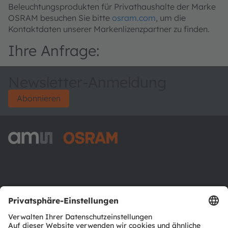
Beleuchtungsprodukten für Privathaushalte der Marke
OSRAM besuchen Sie bitte
osram.com
, um die
Kontaktdaten unserer Markenlizenzpartner zu finden.
Ihre Anfrage:
Newsletter-Anmeldung
Abonnieren
ams-OSRAM AG
Tobelbader Straße 30
8141 Premstaetten
Austria
Phone:
+43 3136 500-0