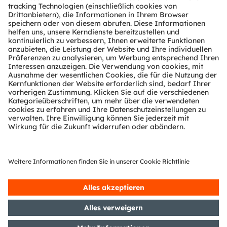
Über ams OSRAM
Newsroom
Investor Relations
Nachhaltigkeit
Standorte & Distribution
Karriere
Barrierefreiheit
Support
Produkt Selektor
Download Center
Tools
Kundenanfragen
Technischer Support