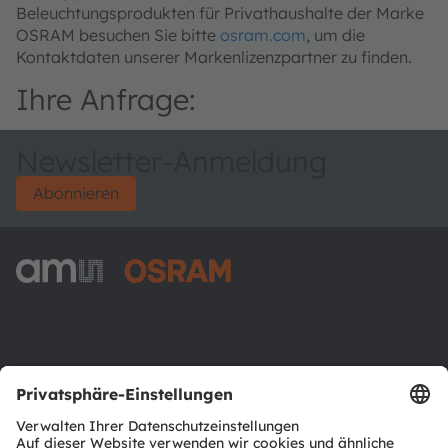
Beleuchtungsprodukten für Privathaushalte der Marke
OSRAM besuchen Sie bitte
osram.com
, um die
Kontaktdaten unserer Markenlizenzpartner zu finden.
Ihre Anfrage:
Newsletter-Anmeldung
Abonnieren
ams-OSRAM AG
Tobelbader Straße 30
8141 Premstaetten
Austria
Phone:
+43 3136 500-0