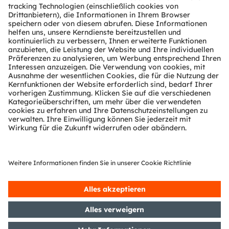
Über ams OSRAM
Newsroom
Investor Relations
Nachhaltigkeit
Standorte & Distribution
Karriere
Barrierefreiheit
Support
Produkt Selektor
Download Center
Tools
Kundenanfragen
Technischer Support