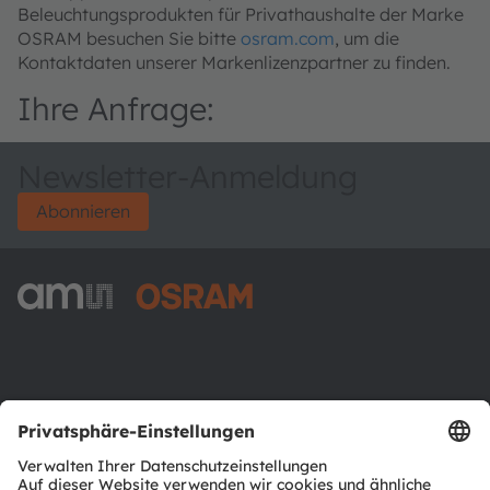
Beleuchtungsprodukten für Privathaushalte der Marke
OSRAM besuchen Sie bitte
osram.com
, um die
Kontaktdaten unserer Markenlizenzpartner zu finden.
Ihre Anfrage:
Newsletter-Anmeldung
Abonnieren
ams-OSRAM AG
Tobelbader Straße 30
8141 Premstaetten
Austria
Phone:
+43 3136 500-0