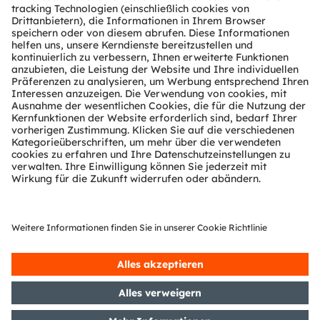
Über ams OSRAM
Newsroom
Investor Relations
Nachhaltigkeit
Standorte & Distribution
Karriere
Barrierefreiheit
Support
Produkt Selektor
Download Center
Tools
Kundenanfragen
Technischer Support