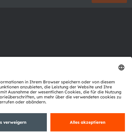
ktor
nter
agen
Support
zwerk
ng