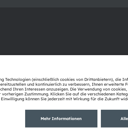
Über ams OSRAM
Support
Newsroom
Produkt Sele
Investor Relations
Download Ce
Nachhaltigkeit
Tools
Standorte & Distribution
Kundenanfr
Karriere
Technischer 
Barrierefreiheit
Partner Net
Whistleblowi