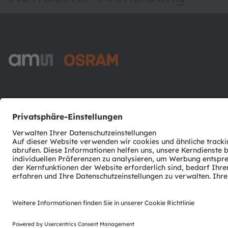
ams-OSRAM AG
Tobelbader Straße 30
8141 Premstaetten
Austria
Phone:
+43 3136 500-0