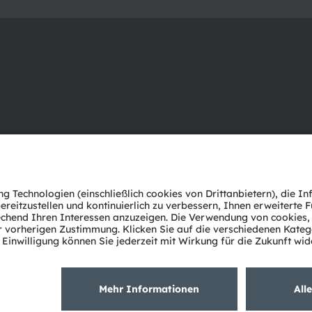
Über ams OSRAM
Support
Newsroom
Produkt Sele
Investor Relations
Download Ce
Nachhaltigkeit
Tools
Standorte & Distribution
Kundenanfr
Karriere
Technischer 
Barrierefreiheit
Partner Net
Whistleblowi