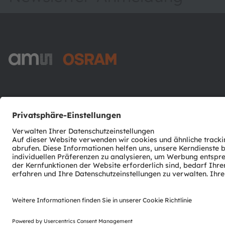
ams-OSRAM AG
Tobelbader Straße 30
8141 Premstaetten
Austria
Phone:
+43 3136 500-0