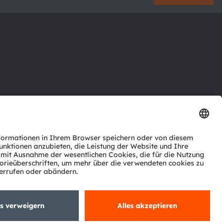
ktor
nter
agen
Support
zwerk
ng