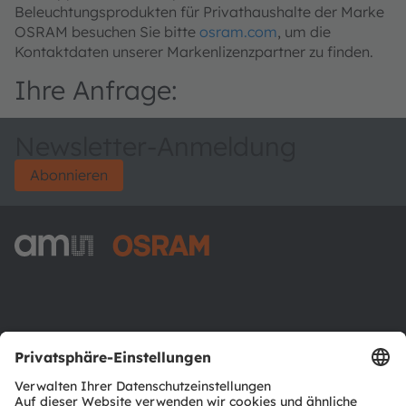
Beleuchtungsprodukten für Privathaushalte der Marke
OSRAM besuchen Sie bitte
osram.com
, um die
Kontaktdaten unserer Markenlizenzpartner zu finden.
Ihre Anfrage:
Newsletter-Anmeldung
Abonnieren
ams-OSRAM AG
Tobelbader Straße 30
8141 Premstaetten
Austria
Phone:
+43 3136 500-0