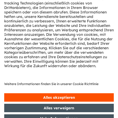
Über ams OSRAM
Newsroom
Investor Relations
Nachhaltigkeit
Standorte & Distribution
Karriere
Barrierefreiheit
Support
Produkt Selektor
Download Center
Tools
Kundenanfragen
Technischer Support