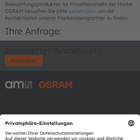
Beleuchtungsprodukten für Privathaushalte der Marke
OSRAM besuchen Sie bitte
osram.com
, um die
Kontaktdaten unserer Markenlizenzpartner zu finden.
Ihre Anfrage:
Newsletter-Anmeldung
Abonnieren
ams-OSRAM AG
Tobelbader Straße 30
8141 Premstaetten
Austria
Phone:
+43 3136 500-0