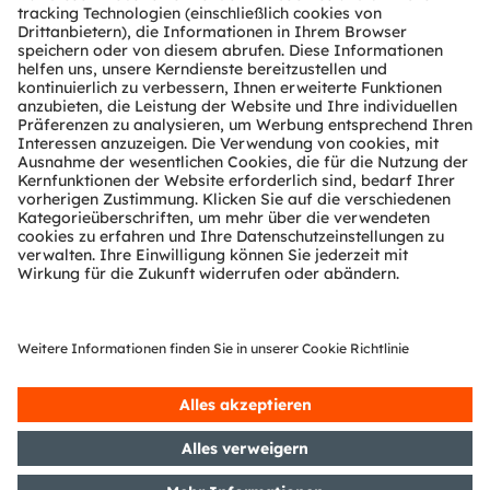
Über ams OSRAM
Newsroom
Investor Relations
Nachhaltigkeit
Standorte & Distribution
Karriere
Barrierefreiheit
Support
Produkt Selektor
Download Center
Tools
Kundenanfragen
Technischer Support