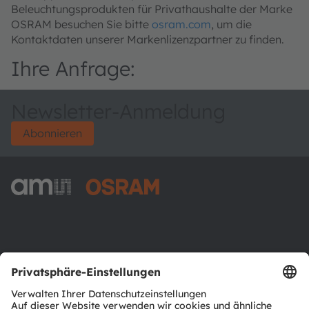
Beleuchtungsprodukten für Privathaushalte der Marke
OSRAM besuchen Sie bitte
osram.com
, um die
Kontaktdaten unserer Markenlizenzpartner zu finden.
Ihre Anfrage:
Newsletter-Anmeldung
Abonnieren
ams-OSRAM AG
Tobelbader Straße 30
8141 Premstaetten
Austria
Phone:
+43 3136 500-0