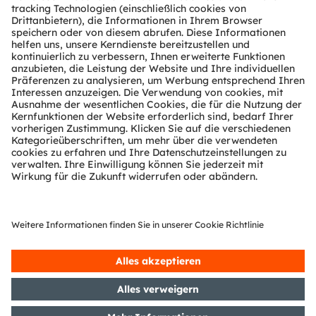
Über ams OSRAM
Newsroom
Investor Relations
Nachhaltigkeit
Standorte & Distribution
Karriere
Barrierefreiheit
Support
Produkt Selektor
Download Center
Tools
Kundenanfragen
Technischer Support