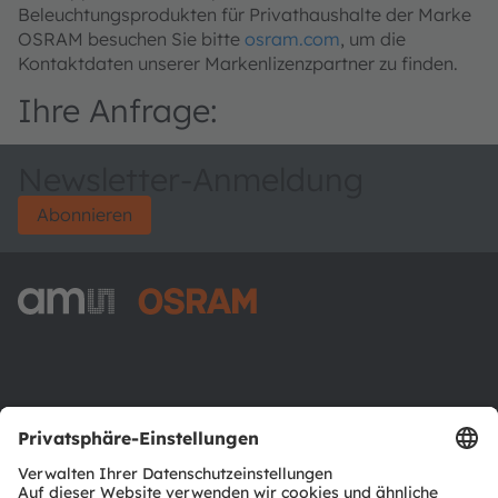
Beleuchtungsprodukten für Privathaushalte der Marke
OSRAM besuchen Sie bitte
osram.com
, um die
Kontaktdaten unserer Markenlizenzpartner zu finden.
Ihre Anfrage:
Newsletter-Anmeldung
Abonnieren
ams-OSRAM AG
Tobelbader Straße 30
8141 Premstaetten
Austria
Phone:
+43 3136 500-0