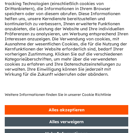
Über ams OSRAM
Newsroom
Investor Relations
Nachhaltigkeit
Standorte & Distribution
Karriere
Barrierefreiheit
Support
Produkt Selektor
Download Center
Tools
Kundenanfragen
Technischer Support