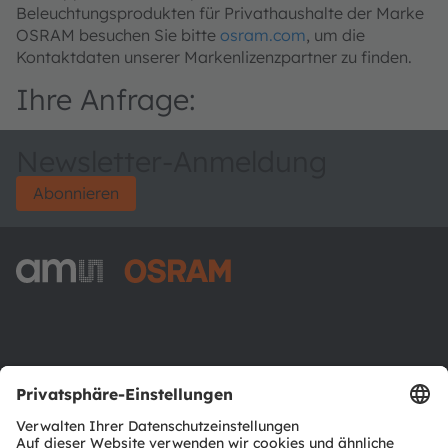
Beleuchtungsprodukten für Privathaushalte der Marke
OSRAM besuchen Sie bitte
osram.com
, um die
Kontaktdaten unserer Markenlizenzpartner zu finden.
Ihre Anfrage:
Newsletter-Anmeldung
Abonnieren
ams-OSRAM AG
Tobelbader Straße 30
8141 Premstaetten
Austria
Phone:
+43 3136 500-0