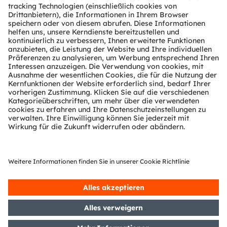
Über ams OSRAM
Newsroom
Investor Relations
Nachhaltigkeit
Standorte & Distribution
Karriere
Barrierefreiheit
Support
Produkt Selektor
Download Center
Tools
Kundenanfragen
Technischer Support