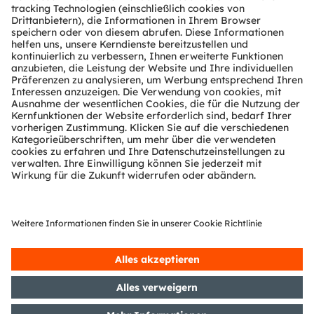
Über ams OSRAM
Newsroom
Investor Relations
Nachhaltigkeit
Standorte & Distribution
Karriere
Barrierefreiheit
Support
Produkt Selektor
Download Center
Tools
Kundenanfragen
Technischer Support