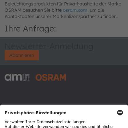
Beleuchtungsprodukten für Privathaushalte der Marke
OSRAM besuchen Sie bitte
osram.com
, um die
Kontaktdaten unserer Markenlizenzpartner zu finden.
Ihre Anfrage:
Newsletter-Anmeldung
Abonnieren
ams-OSRAM AG
Tobelbader Straße 30
8141 Premstaetten
Austria
Phone:
+43 3136 500-0