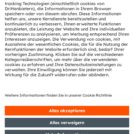
Über ams OSRAM
Newsroom
Investor Relations
Nachhaltigkeit
Standorte & Distribution
Karriere
Barrierefreiheit
Support
Produkt Selektor
Download Center
Tools
Kundenanfragen
Technischer Support