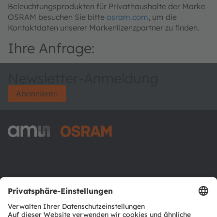
Beleuchtungsprodukten für Privathaushalte der Marke
OSRAM besuchen Sie bitte
osram.com
, um die
Kontaktdaten unserer Markenlizenzpartner zu finden.
Ihre Anfrage:
Newsletter-Anmeldung
Abonnieren
ams-OSRAM AG
Tobelbader Straße 30
8141 Premstaetten
Austria
Phone:
+43 3136 500-0