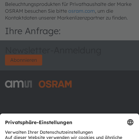
Beleuchtungsprodukten für Privathaushalte der Marke
OSRAM besuchen Sie bitte
osram.com
, um die
Kontaktdaten unserer Markenlizenzpartner zu finden.
Ihre Anfrage:
Newsletter-Anmeldung
Abonnieren
ams-OSRAM AG
Tobelbader Straße 30
8141 Premstaetten
Austria
Phone:
+43 3136 500-0