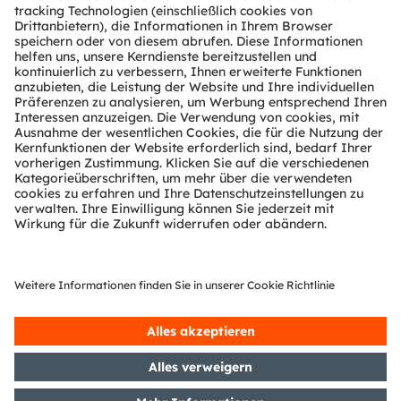
Über ams OSRAM
Newsroom
Investor Relations
Nachhaltigkeit
Standorte & Distribution
Karriere
Barrierefreiheit
Support
Produkt Selektor
Download Center
Tools
Kundenanfragen
Technischer Support