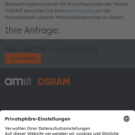
Beleuchtungsprodukten für Privathaushalte der Marke
OSRAM besuchen Sie bitte
osram.com
, um die
Kontaktdaten unserer Markenlizenzpartner zu finden.
Ihre Anfrage:
Newsletter-Anmeldung
Abonnieren
ams-OSRAM AG
Tobelbader Straße 30
8141 Premstaetten
Austria
Phone:
+43 3136 500-0