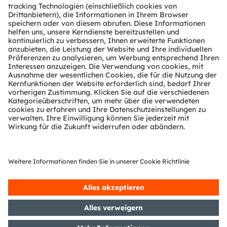
Über ams OSRAM
Newsroom
Investor Relations
Nachhaltigkeit
Standorte & Distribution
Karriere
Barrierefreiheit
Support
Produkt Selektor
Download Center
Tools
Kundenanfragen
Technischer Support