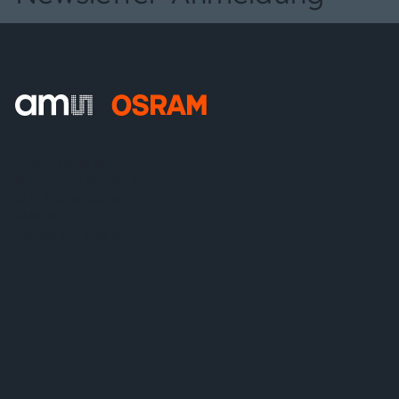
ams-OSRAM AG
Tobelbader Straße 30
8141 Premstaetten
Austria
Phone:
+43 3136 500-0