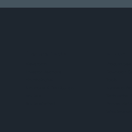
Über ams OSRAM
Support
Newsroom
Produkt Sele
Investor Relations
Download Ce
Nachhaltigkeit
Tools
Standorte & Distribution
Kundenanfr
Karriere
Technischer 
Barrierefreiheit
Partner Net
Whistleblowi