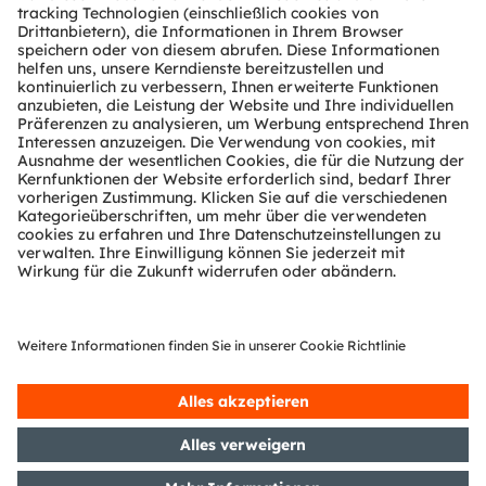
Über ams OSRAM
Newsroom
Investor Relations
Nachhaltigkeit
Standorte & Distribution
Karriere
Barrierefreiheit
Support
Produkt Selektor
Download Center
Tools
Kundenanfragen
Technischer Support