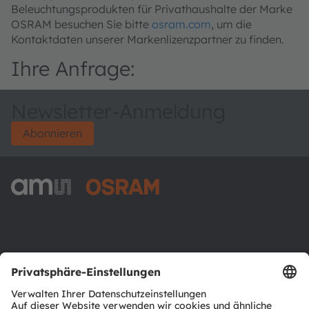
Beleuchtungsprodukten für Privathaushalte der Marke
OSRAM besuchen Sie bitte
osram.com
, um die
Kontaktdaten unserer Markenlizenzpartner zu finden.
Ihre Anfrage:
Newsletter-Anmeldung
Abonnieren
ams-OSRAM AG
Tobelbader Straße 30
8141 Premstaetten
Austria
Phone:
+43 3136 500-0