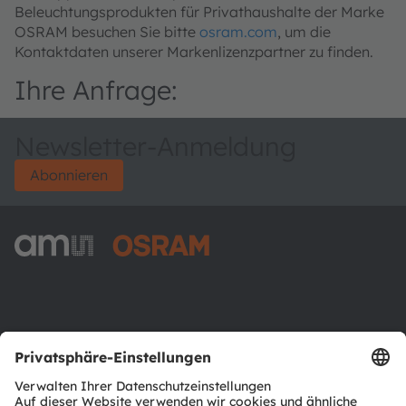
Beleuchtungsprodukten für Privathaushalte der Marke
OSRAM besuchen Sie bitte
osram.com
, um die
Kontaktdaten unserer Markenlizenzpartner zu finden.
Ihre Anfrage:
Newsletter-Anmeldung
Abonnieren
ams-OSRAM AG
Tobelbader Straße 30
8141 Premstaetten
Austria
Phone:
+43 3136 500-0