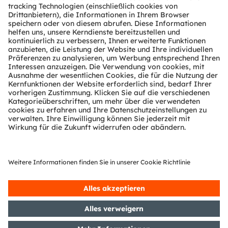
Über ams OSRAM
Newsroom
Investor Relations
Nachhaltigkeit
Standorte & Distribution
Karriere
Barrierefreiheit
Support
Produkt Selektor
Download Center
Tools
Kundenanfragen
Technischer Support