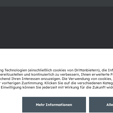
Über ams OSRAM
Support
Newsroom
Produkt Sele
Investor Relations
Download Ce
Nachhaltigkeit
Tools
Standorte & Distribution
Kundenanfr
Karriere
Technischer 
Barrierefreiheit
Partner Net
Whistleblowi