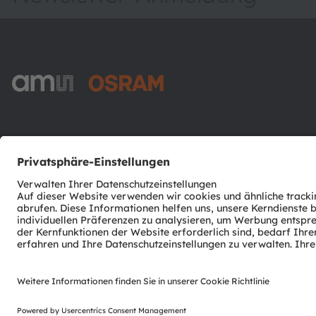
ams-OSRAM AG
Tobelbader Straße 30
8141 Premstaetten
Austria
Phone:
+43 3136 500-0