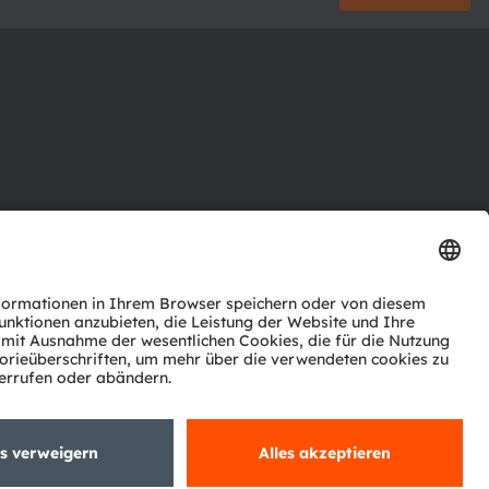
ktor
nter
agen
Support
zwerk
ng