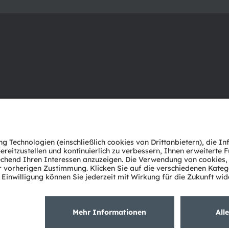
Über ams OSRAM
Support
Newsroom
Produkt Sele
Investor Relations
Download Ce
Nachhaltigkeit
Tools
Standorte & Distribution
Kundenanfr
Karriere
Technischer 
Barrierefreiheit
Partner Net
Whistleblowi