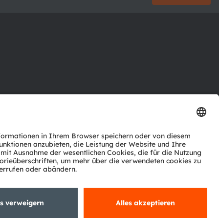
ktor
nter
agen
Support
zwerk
ng