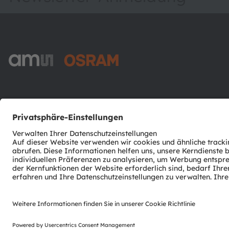
ams-OSRAM AG
Tobelbader Straße 30
8141 Premstaetten
Austria
Phone:
+43 3136 500-0