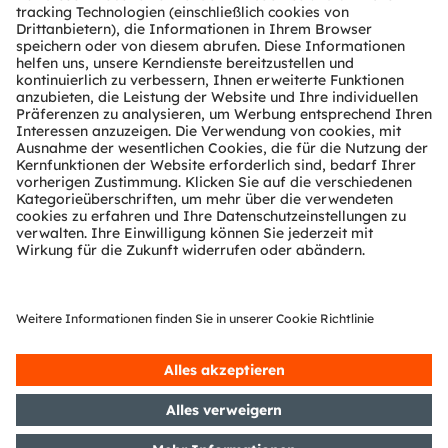
Über ams OSRAM
Newsroom
Investor Relations
Nachhaltigkeit
Standorte & Distribution
Karriere
Barrierefreiheit
Support
Produkt Selektor
Download Center
Tools
Kundenanfragen
Technischer Support