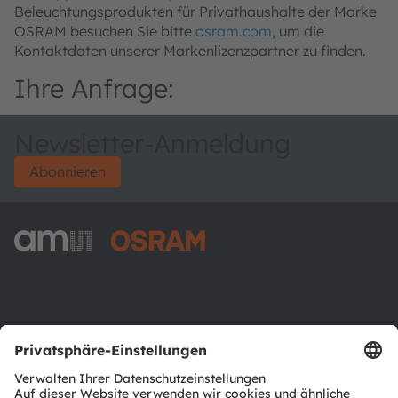
Beleuchtungsprodukten für Privathaushalte der Marke
OSRAM besuchen Sie bitte
osram.com
, um die
Kontaktdaten unserer Markenlizenzpartner zu finden.
Ihre Anfrage:
Newsletter-Anmeldung
Abonnieren
ams-OSRAM AG
Tobelbader Straße 30
8141 Premstaetten
Austria
Phone:
+43 3136 500-0