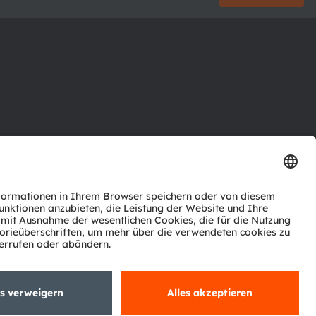
ktor
nter
agen
Support
zwerk
ng