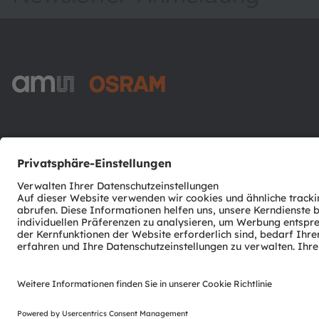
ams-OSRAM AG
Tobelbader Straße 30
8141 Premstaetten
Austria
Phone:
+43 3136 500-0