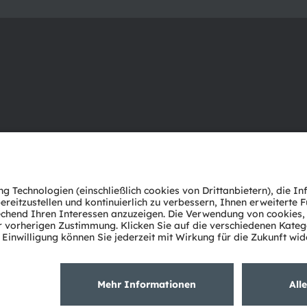
Über ams OSRAM
Support
Newsroom
Produkt Sele
Investor Relations
Download Ce
Nachhaltigkeit
Tools
Standorte & Distribution
Kundenanfr
Karriere
Technischer 
Barrierefreiheit
Partner Net
Whistleblowi