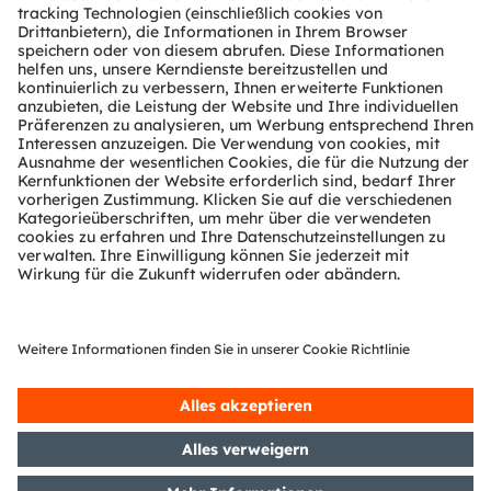
Über ams OSRAM
Newsroom
Investor Relations
Nachhaltigkeit
Standorte & Distribution
Karriere
Barrierefreiheit
Support
Produkt Selektor
Download Center
Tools
Kundenanfragen
Technischer Support