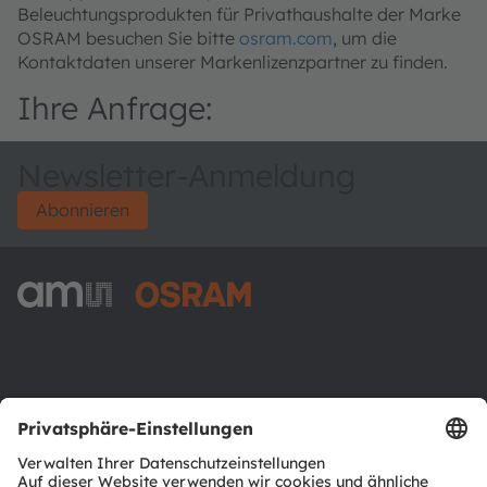
Beleuchtungsprodukten für Privathaushalte der Marke
OSRAM besuchen Sie bitte
osram.com
, um die
Kontaktdaten unserer Markenlizenzpartner zu finden.
Ihre Anfrage:
Newsletter-Anmeldung
Abonnieren
ams-OSRAM AG
Tobelbader Straße 30
8141 Premstaetten
Austria
Phone:
+43 3136 500-0