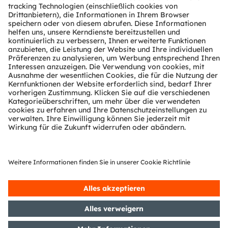
Über ams OSRAM
Newsroom
Investor Relations
Nachhaltigkeit
Standorte & Distribution
Karriere
Barrierefreiheit
Support
Produkt Selektor
Download Center
Tools
Kundenanfragen
Technischer Support