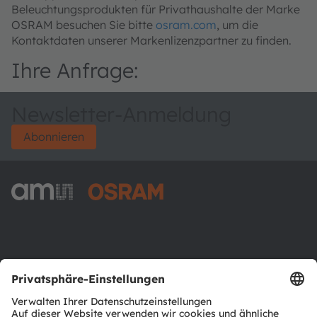
Beleuchtungsprodukten für Privathaushalte der Marke
OSRAM besuchen Sie bitte
osram.com
, um die
Kontaktdaten unserer Markenlizenzpartner zu finden.
Ihre Anfrage:
Newsletter-Anmeldung
Abonnieren
ams-OSRAM AG
Tobelbader Straße 30
8141 Premstaetten
Austria
Phone:
+43 3136 500-0