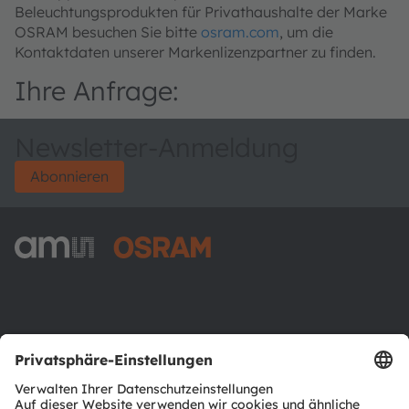
Beleuchtungsprodukten für Privathaushalte der Marke
OSRAM besuchen Sie bitte
osram.com
, um die
Kontaktdaten unserer Markenlizenzpartner zu finden.
Ihre Anfrage:
Newsletter-Anmeldung
Abonnieren
ams-OSRAM AG
Tobelbader Straße 30
8141 Premstaetten
Austria
Phone:
+43 3136 500-0