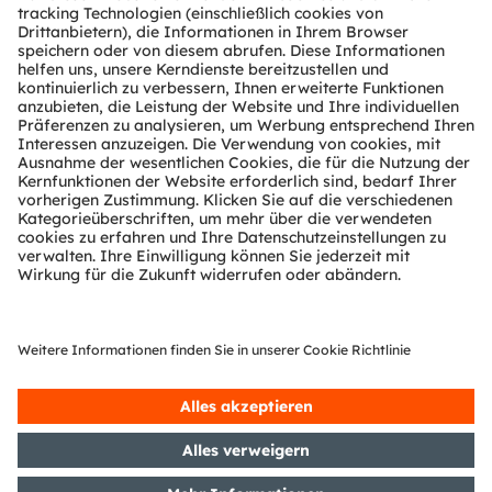
Über ams OSRAM
Newsroom
Investor Relations
Nachhaltigkeit
Standorte & Distribution
Karriere
Barrierefreiheit
Support
Produkt Selektor
Download Center
Tools
Kundenanfragen
Technischer Support