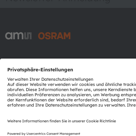
ams-OSRAM AG
Tobelbader Straße 30
8141 Premstaetten
Austria
Phone:
+43 3136 500-0