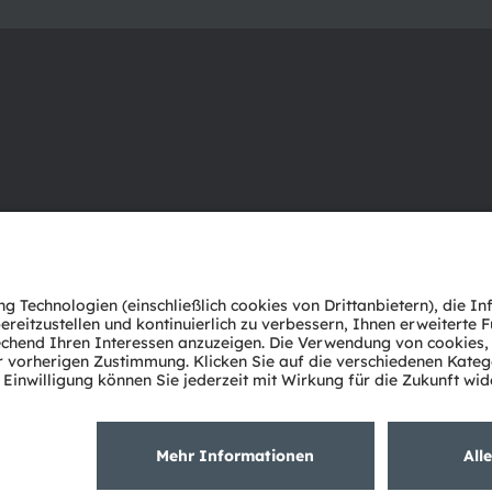
Über ams OSRAM
Support
Newsroom
Produkt Sele
Investor Relations
Download Ce
Nachhaltigkeit
Tools
Standorte & Distribution
Kundenanfr
Karriere
Technischer 
Barrierefreiheit
Partner Net
Whistleblowi