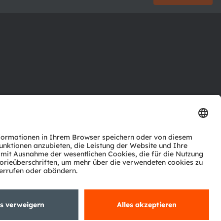
ktor
nter
agen
Support
zwerk
ng