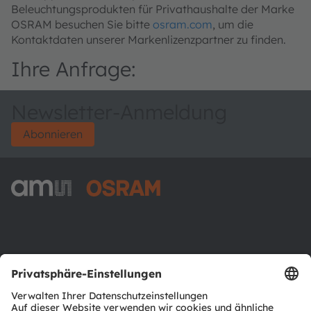
Beleuchtungsprodukten für Privathaushalte der Marke
OSRAM besuchen Sie bitte
osram.com
, um die
Kontaktdaten unserer Markenlizenzpartner zu finden.
Ihre Anfrage:
Newsletter-Anmeldung
Abonnieren
ams-OSRAM AG
Tobelbader Straße 30
8141 Premstaetten
Austria
Phone:
+43 3136 500-0