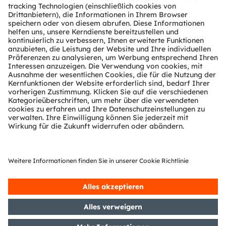
Über ams OSRAM
Newsroom
Investor Relations
Nachhaltigkeit
Standorte & Distribution
Karriere
Barrierefreiheit
Support
Produkt Selektor
Download Center
Tools
Kundenanfragen
Technischer Support