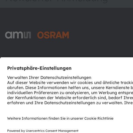
ams-OSRAM AG
Tobelbader Straße 30
8141 Premstaetten
Austria
Phone:
+43 3136 500-0