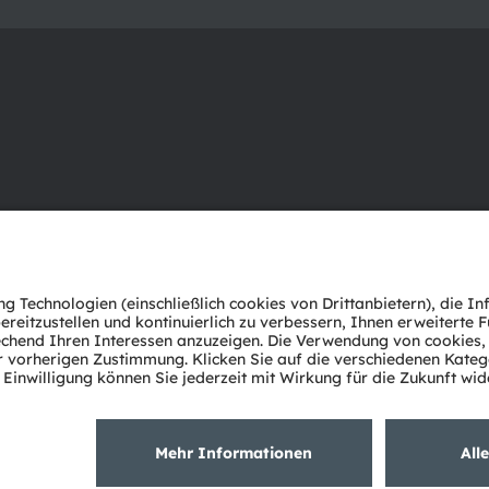
Über ams OSRAM
Support
Newsroom
Produkt Sele
Investor Relations
Download Ce
Nachhaltigkeit
Tools
Standorte & Distribution
Kundenanfr
Karriere
Technischer 
Barrierefreiheit
Partner Net
Whistleblowi