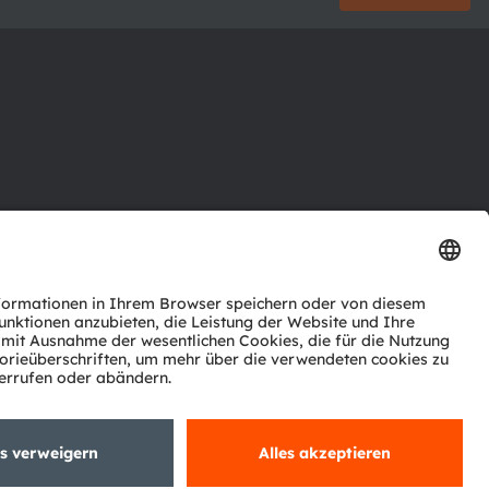
ktor
nter
agen
Support
zwerk
ng