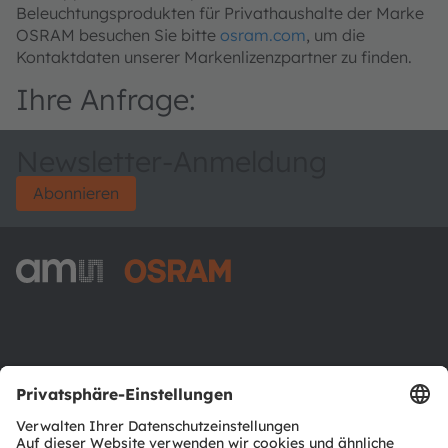
Beleuchtungsprodukten für Privathaushalte der Marke
OSRAM besuchen Sie bitte
osram.com
, um die
Kontaktdaten unserer Markenlizenzpartner zu finden.
Ihre Anfrage:
Newsletter-Anmeldung
Abonnieren
ams-OSRAM AG
Tobelbader Straße 30
8141 Premstaetten
Austria
Phone:
+43 3136 500-0