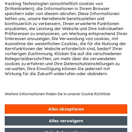
Über ams OSRAM
Newsroom
Investor Relations
Nachhaltigkeit
Standorte & Distribution
Karriere
Barrierefreiheit
Support
Produkt Selektor
Download Center
Tools
Kundenanfragen
Technischer Support