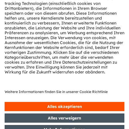
Über ams OSRAM
Newsroom
Investor Relations
Nachhaltigkeit
Standorte & Distribution
Karriere
Barrierefreiheit
Support
Produkt Selektor
Download Center
Tools
Kundenanfragen
Technischer Support