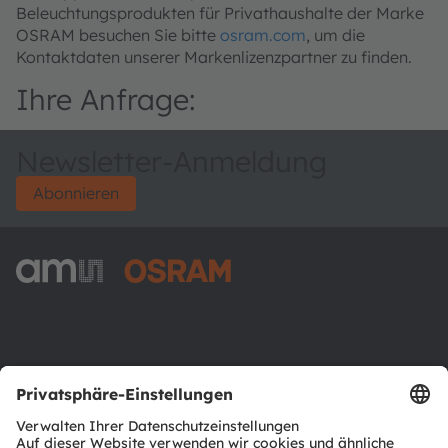
Beleuchtungsprodukten für Privathaushalte der Marke
OSRAM besuchen Sie bitte
osram.com
, um die
Kontaktdaten unserer Markenlizenzpartner zu finden.
Ihre Anfrage:
Newsletter-Anmeldung
Abonnieren
ams-OSRAM AG
Tobelbader Straße 30
8141 Premstaetten
Austria
Phone:
+43 3136 500-0