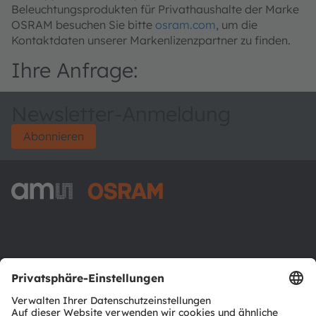
Beleuchtungsprodukten für Privathaushalte der Marke
OSRAM besuchen Sie bitte
osram.com
, um die
Kontaktdaten unserer Markenlizenzpartner zu finden.
Ihre Anfrage:
Newsletter-Anmeldung
Abonnieren
ams-OSRAM AG
Tobelbader Straße 30
8141 Premstaetten
Austria
Phone:
+43 3136 500-0