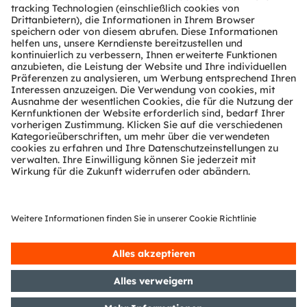
Über ams OSRAM
Newsroom
Investor Relations
Nachhaltigkeit
Standorte & Distribution
Karriere
Barrierefreiheit
Support
Produkt Selektor
Download Center
Tools
Kundenanfragen
Technischer Support