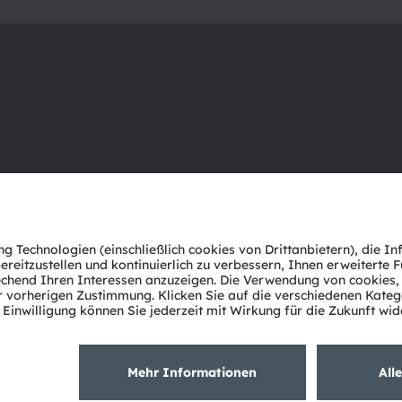
Über ams OSRAM
Support
Newsroom
Produkt Sele
Investor Relations
Download Ce
Nachhaltigkeit
Tools
Standorte & Distribution
Kundenanfr
Karriere
Technischer 
Barrierefreiheit
Partner Net
Whistleblowi