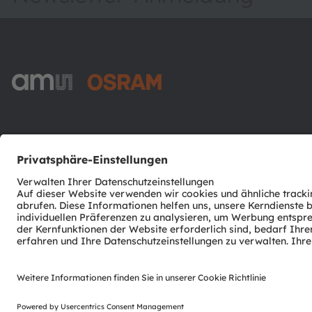
ams-OSRAM AG
Tobelbader Straße 30
8141 Premstaetten
Austria
Phone:
+43 3136 500-0