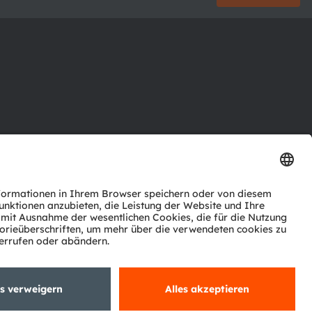
ktor
nter
agen
Support
zwerk
ng