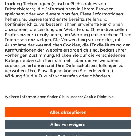
Über ams OSRAM
Newsroom
Investor Relations
Nachhaltigkeit
Standorte & Distribution
Karriere
Barrierefreiheit
Support
Produkt Selektor
Download Center
Tools
Kundenanfragen
Technischer Support