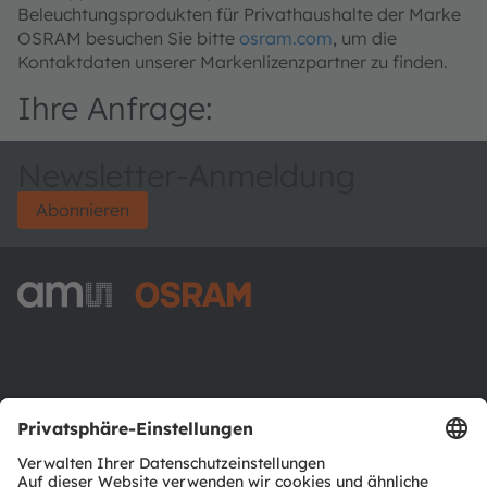
Beleuchtungsprodukten für Privathaushalte der Marke
OSRAM besuchen Sie bitte
osram.com
, um die
Kontaktdaten unserer Markenlizenzpartner zu finden.
Ihre Anfrage:
Newsletter-Anmeldung
Abonnieren
ams-OSRAM AG
Tobelbader Straße 30
8141 Premstaetten
Austria
Phone:
+43 3136 500-0