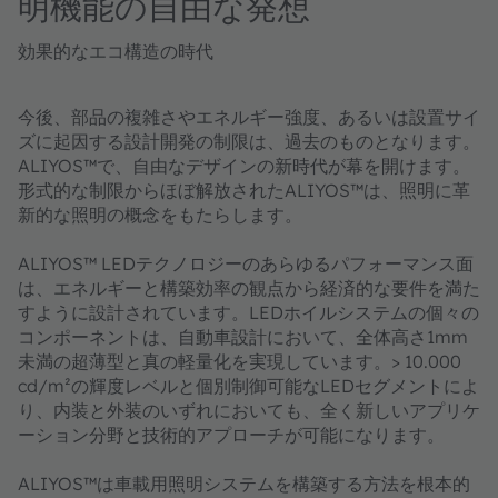
明機能の自由な発想
効果的なエコ構造の時代
今後、部品の複雑さやエネルギー強度、あるいは設置サイ
ズに起因する設計開発の制限は、過去のものとなります。
ALIYOS™で、自由なデザインの新時代が幕を開けます。
形式的な制限からほぼ解放されたALIYOS™は、照明に革
新的な照明の概念をもたらします。
ALIYOS™ LEDテクノロジーのあらゆるパフォーマンス面
は、エネルギーと構築効率の観点から経済的な要件を満た
すように設計されています。LEDホイルシステムの個々の
コンポーネントは、自動車設計において、全体高さ1mm
未満の超薄型と真の軽量化を実現しています。> 10.000
cd/m²の輝度レベルと個別制御可能なLEDセグメントによ
り、内装と外装のいずれにおいても、全く新しいアプリケ
ーション分野と技術的アプローチが可能になります。
ALIYOS™は車載用照明システムを構築する方法を根本的