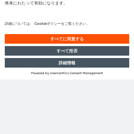
を可能にしています。このテクノロジーは設置スペースの
改善により、車両への組み込み方法の柔軟性をさらに向上
します。白のALIYOS™で、アプリケーションをカスタマ
イズしてシームレスに溶け込ませることも、スタイリッシ
ュに目立たせることもできます。
効率的なブラックパネル効果で、明るい日差しの下でもコ
ントラストと読みやすさを向上することができます。そし
てALIYOS™ホイルの2.5次元の屈曲により、アプリケーシ
ョンを曲面にも容易に沿わせることができ、新たな設置と
デザインの可能性が開かれます。
ALIYOS™ LED-on-foilテクノロジーで運転体験をアップ
グレードしてください。これは感動的なイノベーションで
す！