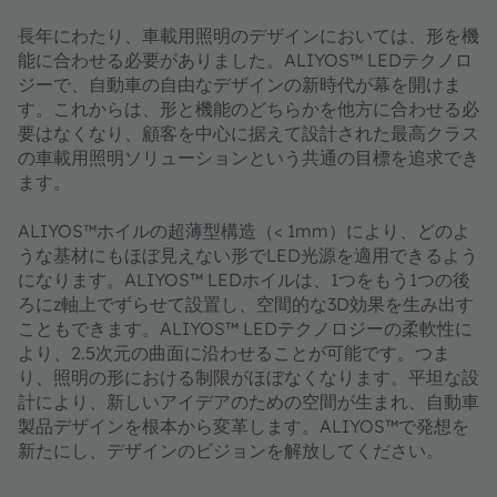
長年にわたり、車載用照明のデザインにおいては、形を機
能に合わせる必要がありました。ALIYOS™ LEDテクノロ
ジーで、自動車の自由なデザインの新時代が幕を開けま
す。これからは、形と機能のどちらかを他方に合わせる必
要はなくなり、顧客を中心に据えて設計された最高クラス
の車載用照明ソリューションという共通の目標を追求でき
ます。
ALIYOS™ホイルの超薄型構造（< 1mm）により、どのよ
うな基材にもほぼ見えない形でLED光源を適用できるよう
になります。ALIYOS™ LEDホイルは、1つをもう1つの後
ろにz軸上でずらせて設置し、空間的な3D効果を生み出す
こともできます。ALIYOS™ LEDテクノロジーの柔軟性に
より、2.5次元の曲面に沿わせることが可能です。つま
り、照明の形における制限がほぼなくなります。平坦な設
計により、新しいアイデアのための空間が生まれ、自動車
製品デザインを根本から変革します。ALIYOS™で発想を
新たにし、デザインのビジョンを解放してください。