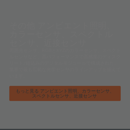
その他 アンビエント照明、
カラーセンサ、スペクトル
センサ、近接センサ
周囲光センサ、RGBとXYZのカラーセンサ、スペクト
ルセンサなど、高パフォーマンスで高感度のディスク
リート/組込みのデジタルモジュールで構成された、
業界で最も広範な光学センサのラインアップを揃えて
います。
もっと見る アンビエント照明、カラーセンサ、
スペクトルセンサ、近接センサ