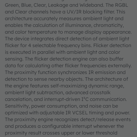
Green, Blue, Clear, Leakage and Wideband. The RGBL
and Clear channels have a UV/IR blocking filter. This
architecture accurately measures ambient light and
enables the calculation of illuminance, chromaticity,
and color temperature to manage display appearance.
The device integrates direct detection of ambient light
flicker for 4 selectable frequency bins. Flicker detection
is executed in parallel with ambient light and color
sensing. The flicker detection engine can also buffer
data for calculating other flicker frequencies externally.
The proximity function synchronizes IR emission and
detection to sense nearby objects. The architecture of
the engine features self-maximizing dynamic range,
ambient light subtraction, advanced crosstalk
cancelation, and interrupt-driven I²C communication.
Sensitivity, power consumption, and noise can be
optimized with adjustable IR VCSEL timing and power.
The proximity engine recognizes detect/release events
and produces a configurable interrupt whenever the
proximity result crosses upper or lower threshold