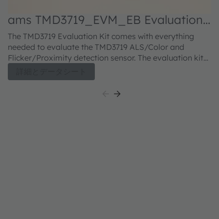
ams TMD3719_EVM_EB Evaluation
kit
The TMD3719 Evaluation Kit comes with everything
needed to evaluate the TMD3719 ALS/Color and
Flicker/Proximity detection sensor. The evaluation kit
comprises of a main controller board with a PIC
詳細とデータシート
microcontroller, an industry standard USB 2.0 interface
(with a USB cable), a TMD3719 daughter card, "plug-n-
play" USB HID class drivers, software documentation,
and GUI software allowing users to control the
proximity sensor settings as the PIC takes the I²C
digital outputs to calculate proximity.