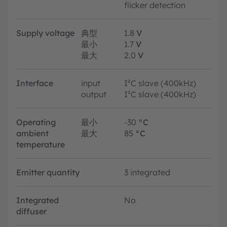
flicker detection
Supply voltage
典型
1.8
V
最小
1.7
V
最大
2.0
V
Interface
input
I²C slave (400kHz)
output
I²C slave (400kHz)
Operating
最小
-30
°C
ambient
最大
85
°C
temperature
Emitter quantity
3 integrated
Integrated
No
diffuser