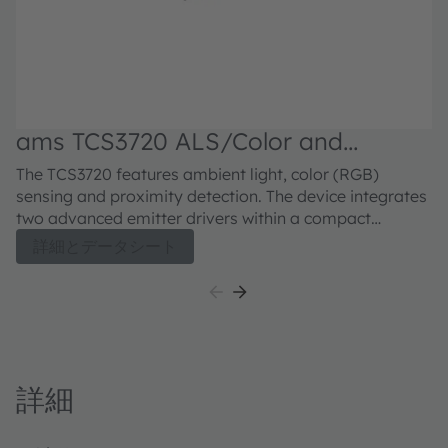
ams TCS3720 ALS/Color and
Proximity Sensor
The TCS3720 features ambient light, color (RGB)
sensing and proximity detection. The device integrates
two advanced emitter drivers within a compact
3.34mm x 1.36mm x 0.6mm OLGA package.
詳細とデータシート
詳細