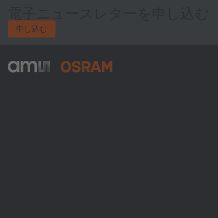
電子ニュースレターを申し込む
申し込む
ams-OSRAM AG
Tobelbader Straße 30
8141 Premstaetten
Austria
電話:
+43 3136 500-0
ams OSRAMについて
ニュースルーム
投資家情報